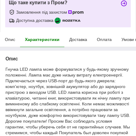
Що таке купити з Пром?
Замовлення під захистом
Доступна доставка
Опис
Характеристики
Доставка
Оплата
Умови 
Опис
Гнучка LED лампа може формуватися у будь-якому зручному
положенні. Лампа має дуже низьку витрату електроенергії.
Підключається через USB-порт до будь-якого джерела:
комп'ютер, ноутбук, зовнішній акумулятор або до зарядного
пристрою з виходом USB. LED лампа корисна при роботі з
клавіатурою, читанні книг, використовувати як нічну лампу при
вимкненому або слабкому освітленні. Коли немає можливості
ввімкнути загальне освітлення, а потрібно працювати за
ноутбуком, дуже комфортно використовувати таку лампу USB.
Дорогие покупатели! Просим Вас соблюдать условия
гарантии, чтобы уберечь себя от не гарантийных случаев. Мы
стремимся, чтобы каждый Покупатель был доволен покупкой