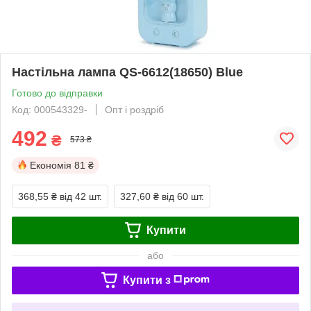
Настільна лампа QS-6612(18650) Blue
Готово до відправки
Код: 000543329-
Опт і роздріб
492
₴
573 ₴
Економія
81 ₴
368,55 ₴
від 42 шт.
327,60 ₴
від 60 шт.
Купити
або
Купити з