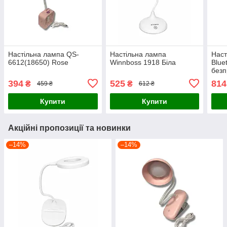
Настільна лампа QS-
Настільна лампа
Наст
6612(18650) Rose
Winnboss 1918 Біла
Blue
безп
BT-2
394
525
814
₴
₴
459 ₴
612 ₴
Купити
Купити
Акційні пропозиції та новинки
–14%
–14%