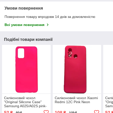
Умови повернення
Повернення товару впродовж 14 днів за домовленістю
Всі умови повернення
Подібні товари компанії
Силіконовий чохол
Силіконовий чохол Xiaomi
Силі
"Original Silicone Case"
Redmi 12C Pink Neon
"Ori
Samsung A025/A02S pink-
Sam
neon
pink
52
108
52
₴
₴
60 ₴
126 ₴