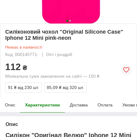
Силіконовий чохол "Original Silicone Case"
Iphone 12 Mini pink-neon
Немає в наявності
Код: 000145771-
Опт і роздріб
112
₴
Мінімальна сума замовлення на сайті — 150 ₴
91 ₴
від 230 шт.
85,09 ₴
від 320 шт.
Опис
Характеристики
Доставка
Оплата
Умови 
Опис
Силікон "Оригінал Велюр" Iphone 12 Mini