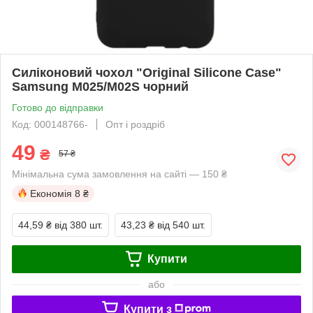
Силіконовий чохол "Original Silicone Case"
Samsung M025/M02S чорний
Готово до відправки
Код: 000148766-
Опт і роздріб
49
₴
57 ₴
Мінімальна сума замовлення на сайті — 150 ₴
Економія
8 ₴
44,59 ₴
від 380 шт.
43,23 ₴
від 540 шт.
Купити
або
Купити з