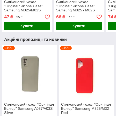
Силіконовий чохол
Силіконовий чохол
Силі
"Original Silicone Case"
"Original Silicone Case"
"Ori
Samsung M025/M02S
Samsung M025 / M02S
Sam
червоний
фіолетовий
чор
47
66
74
₴
₴
55 ₴
77 ₴
Купити
Купити
Акційні пропозиції та новинки
–15%
–15%
Силіконовий чохол "Оригінал
Силіконовий чохол "Оригінал
Велюр" Samsung A037/A03S
Велюр" Samsung M325/M32
Silver
Red