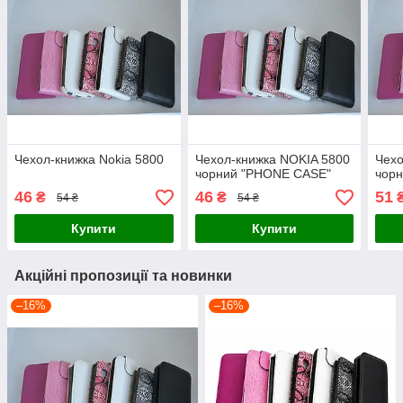
Чехол-книжка Nokia 5800
Чехол-книжка NOKIA 5800
Чехо
чорний "PHONE CASE"
чор
46
46
51
₴
₴
54 ₴
54 ₴
Купити
Купити
Акційні пропозиції та новинки
–16%
–16%