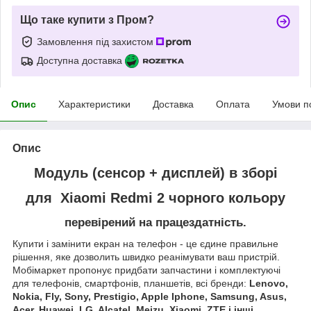
Що таке купити з Пром?
Замовлення під захистом
Доступна доставка
Опис
Характеристики
Доставка
Оплата
Умови п
Опис
Модуль (сенсор + дисплей) в зборі
для Xiaomi Redmi 2
чорного кольору
перевірений на працездатність.
Купити і замінити екран на телефон - це єдине правильне
рішення, яке дозволить швидко реанімувати ваш пристрій.
Мобімаркет пропонує придбати запчастини і комплектуючі
для телефонів, смартфонів, планшетів, всі бренди:
Lenovo,
Nokia, Fly, Sony, Prestigio, Apple Iphone, Samsung, Asus,
Acer, Huawei, LG, Alcatel, Meizu, Xiaomi, ZTE і інші.