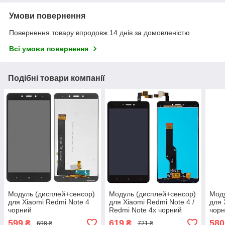
Умови повернення
Повернення товару впродовж 14 днів за домовленістю
Всі умови повернення
Подібні товари компанії
Модуль (дисплей+сенсор)
Модуль (дисплей+сенсор)
Моду
для Xiaomi Redmi Note 4
для Xiaomi Redmi Note 4 /
для 
чорний
Redmi Note 4x чорний
чор
599
619
580
₴
₴
698 ₴
721 ₴