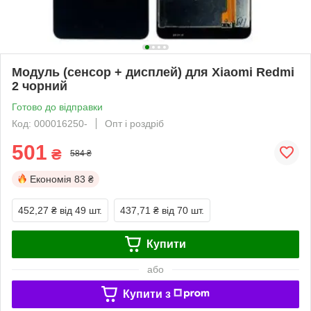
Модуль (сенсор + дисплей) для Xiaomi Redmi
2 чорний
Готово до відправки
Код: 000016250-
Опт і роздріб
501
₴
584 ₴
Економія
83 ₴
452,27 ₴
від 49 шт.
437,71 ₴
від 70 шт.
Купити
або
Купити з