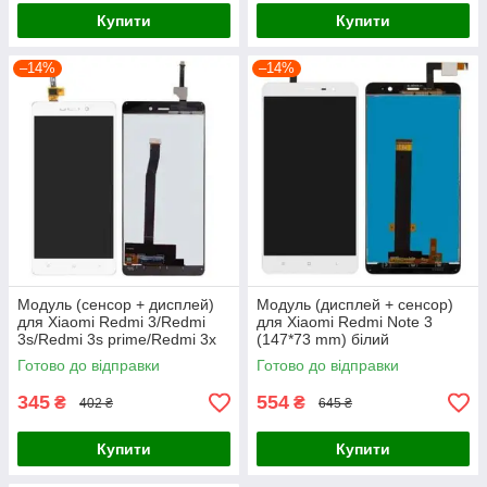
Купити
Купити
–14%
–14%
Модуль (сенсор + дисплей)
Модуль (дисплей + сенсор)
для Xiaomi Redmi 3/Redmi
для Xiaomi Redmi Note 3
3s/Redmi 3s prime/Redmi 3x
(147*73 mm) білий
білий
Готово до відправки
Готово до відправки
345
554
₴
₴
402 ₴
645 ₴
Купити
Купити