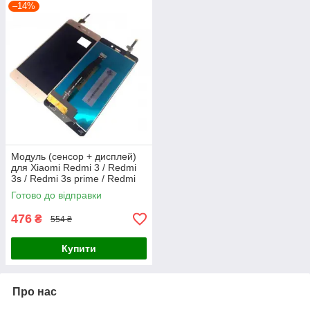
–14%
Модуль (сенсор + дисплей)
для Xiaomi Redmi 3 / Redmi
3s / Redmi 3s prime / Redmi
3x золотий
Готово до відправки
476
₴
554 ₴
Купити
Про нас