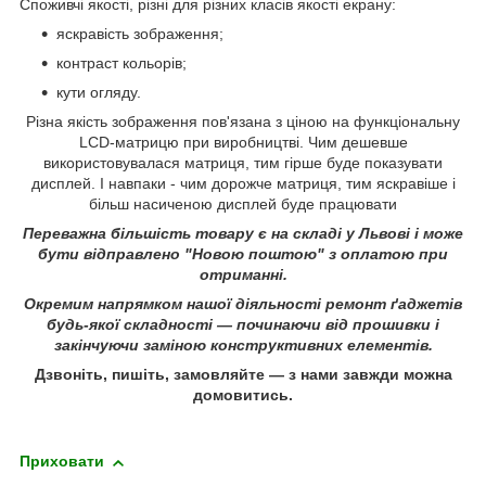
Споживчі якості, різні для різних класів якості екрану:
яскравість зображення;
контраст кольорів;
кути огляду.
Різна якість зображення пов'язана з ціною на функціональну
LCD-матрицю при виробництві. Чим дешевше
використовувалася матриця, тим гірше буде показувати
дисплей. І навпаки - чим дорожче матриця, тим яскравіше і
більш насиченою дисплей буде працювати
Переважна більшість товару є на складі у Львові і може
бути відправлено "Новою поштою" з оплатою при
отриманні.
Окремим напрямком нашої діяльності ремонт ґаджетів
будь-якої складності ― починаючи від прошивки і
закінчуючи заміною конструктивних елементів.
Дзвоніть, пишіть, замовляйте ― з нами завжди можна
домовитись.
Приховати