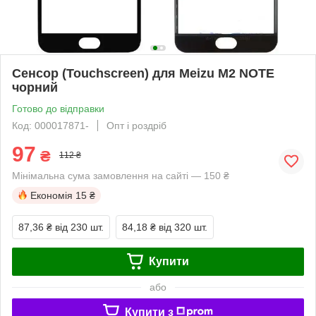
Сенсор (Touchscreen) для Meizu M2 NOTE
чорний
Готово до відправки
Код: 000017871-
Опт і роздріб
97
₴
112 ₴
Мінімальна сума замовлення на сайті — 150 ₴
Економія
15 ₴
87,36 ₴
від 230 шт.
84,18 ₴
від 320 шт.
Купити
або
Купити з