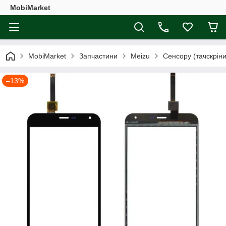
MobiMarket
MobiMarket
Запчастини
Meizu
Сенсору (тачскріни
–13%