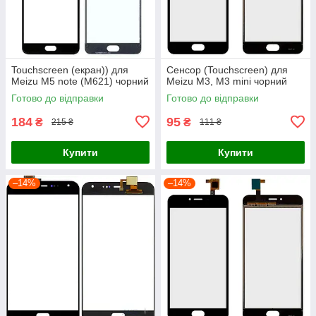
Touchscreen (екран)) для
Сенсор (Touchscreen) для
Meizu M5 note (M621) чорний
Meizu M3, M3 mini чорний
Готово до відправки
Готово до відправки
184
95
₴
₴
215 ₴
111 ₴
Купити
Купити
–14%
–14%