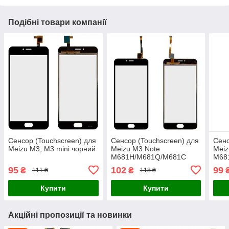
Подібні товари компанії
Сенсор (Touchscreen) для
Сенсор (Touchscreen) для
Сенс
Meizu M3, M3 mini чорний
Meizu M3 Note
Meiz
M681H/M681Q/M681C
M68
чорний
біли
95
102
99
₴
₴
111 ₴
118 ₴
Купити
Купити
Акційні пропозиції та новинки