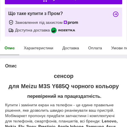
Що таке купити з Пром?
Замовлення під захистом
Доступна доставка
Опис
Характеристики
Доставка
Оплата
Умови п
Опис
сенсор
для Meizu M3S Y685Q
чорного кольору
перевірений на працездатність.
Купити і замінити екран на телефон - це єдине правильне
рішення, яке дозволить швидко реанімувати ваш пристрій.
Мобімаркет пропонує придбати запчастини і комплектуючі
для телефонів, смартфонів, планшетів, всі бренди:
Lenovo,
Nokia, Fly, Sony, Prestigio, Apple Iphone, Samsung, Asus,