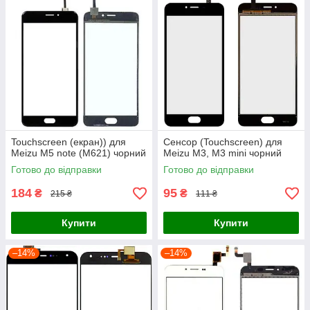
Touchscreen (екран)) для
Сенсор (Touchscreen) для
Meizu M5 note (M621) чорний
Meizu M3, M3 mini чорний
Готово до відправки
Готово до відправки
184
95
₴
₴
215 ₴
111 ₴
Купити
Купити
–14%
–14%