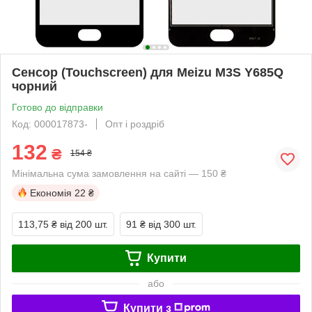
Сенсор (Touchscreen) для Meizu M3S Y685Q
чорний
Готово до відправки
Код: 000017873-
Опт і роздріб
132
₴
154 ₴
Мінімальна сума замовлення на сайті — 150 ₴
Економія
22 ₴
113,75 ₴
від 200 шт.
91 ₴
від 300 шт.
Купити
або
Купити з