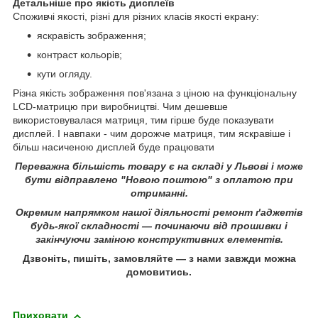
Детальніше про якість дисплеїв
Споживчі якості, різні для різних класів якості екрану:
яскравість зображення;
контраст кольорів;
кути огляду.
Різна якість зображення пов'язана з ціною на функціональну
LCD-матрицю при виробництві. Чим дешевше
використовувалася матриця, тим гірше буде показувати
дисплей. І навпаки - чим дорожче матриця, тим яскравіше і
більш насиченою дисплей буде працювати
Переважна більшість товару є на складі у Львові і може
бути відправлено "Новою поштою" з оплатою при
отриманні.
Окремим напрямком нашої діяльності ремонт ґаджетів
будь-якої складності ― починаючи від прошивки і
закінчуючи заміною конструктивних елементів.
Дзвоніть, пишіть, замовляйте ― з нами завжди можна
домовитись.
Приховати