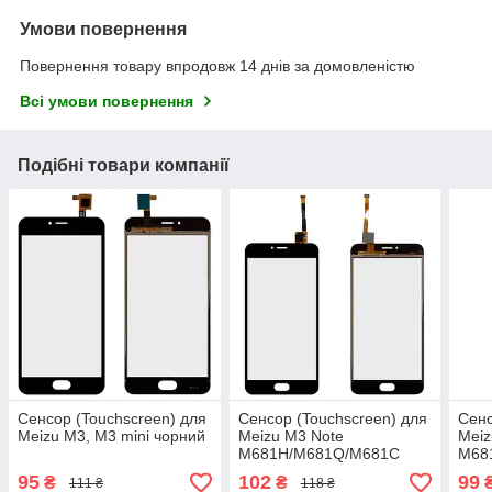
Умови повернення
Повернення товару впродовж 14 днів за домовленістю
Всі умови повернення
Подібні товари компанії
Сенсор (Touchscreen) для
Сенсор (Touchscreen) для
Сенс
Meizu M3, M3 mini чорний
Meizu M3 Note
Meiz
M681H/M681Q/M681C
M68
чорний
біли
95
102
99
₴
₴
111 ₴
118 ₴