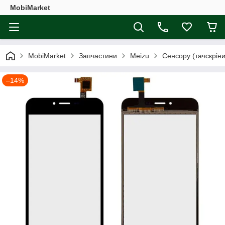
MobiMarket
MobiMarket
Запчастини
Meizu
Сенсору (тачскріни
–14%