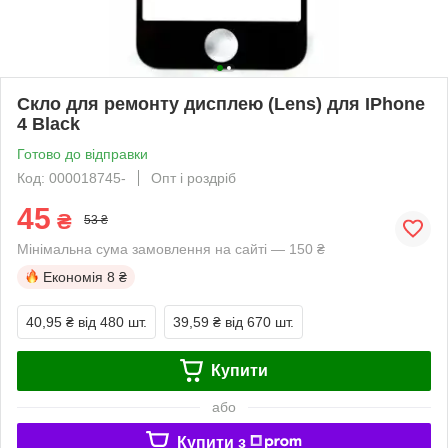
Скло для ремонту дисплею (Lens) для IPhone
4 Black
Готово до відправки
Код: 000018745-
Опт і роздріб
45
₴
53 ₴
Мінімальна сума замовлення на сайті — 150 ₴
Економія
8 ₴
40,95 ₴
від 480 шт.
39,59 ₴
від 670 шт.
Купити
або
Купити з