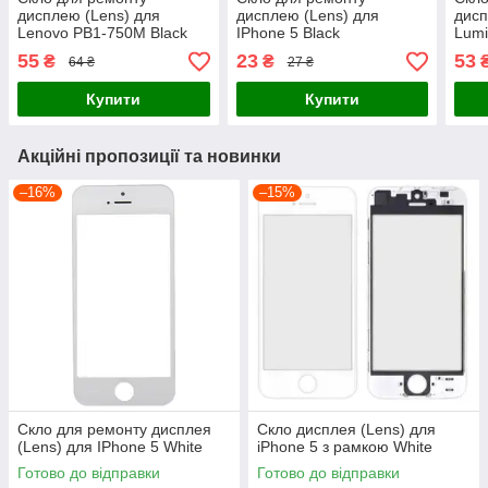
дисплею (Lens) для
дисплею (Lens) для
дисп
Lenovo PB1-750M Black
IPhone 5 Black
Lumi
SIM 
55
23
53
₴
₴
64 ₴
27 ₴
Купити
Купити
Акційні пропозиції та новинки
–16%
–15%
Скло для ремонту дисплея
Скло дисплея (Lens) для
(Lens) для IPhone 5 White
iPhone 5 з рамкою White
Готово до відправки
Готово до відправки