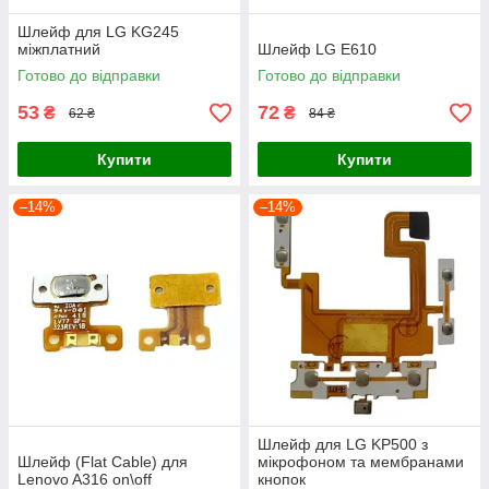
Шлейф для LG KG245
міжплатний
Шлейф LG E610
Готово до відправки
Готово до відправки
53
72
₴
₴
62 ₴
84 ₴
Купити
Купити
–14%
–14%
Шлейф для LG KP500 з
Шлейф (Flat Cable) для
мікрофоном та мембранами
Lenovo A316 on\off
кнопок