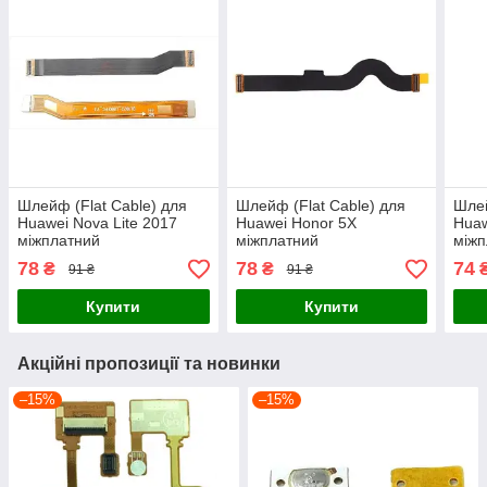
Шлейф (Flat Cable) для
Шлейф (Flat Cable) для
Шлей
Huawei Nova Lite 2017
Huawei Honor 5X
Huaw
міжплатний
міжплатний
міжп
78
78
74
₴
₴
91 ₴
91 ₴
Купити
Купити
Акційні пропозиції та новинки
–15%
–15%