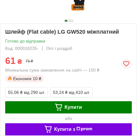
Шлейф (Flat cable) LG GW520 міжплатний
Готово до відправки
Код: 000018235-
Опт і роздріб
61
₴
71 ₴
Мінімальна сума замовлення на сайті — 150 ₴
Економія
10 ₴
55,06 ₴
від 290 шт.
53,24 ₴
від 410 шт.
Купити
або
Купити з