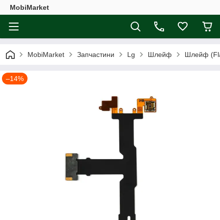
MobiMarket
MobiMarket
Запчастини
Lg
Шлейф
Шлейф (Fl
–14%