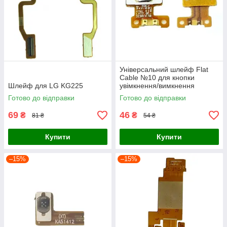
Універсальний шлейф Flat
Cable №10 для кнопки
Шлейф для LG KG225
увімкнення/вимкнення
Готово до відправки
Готово до відправки
69
46
₴
₴
81 ₴
54 ₴
Купити
Купити
–15%
–15%