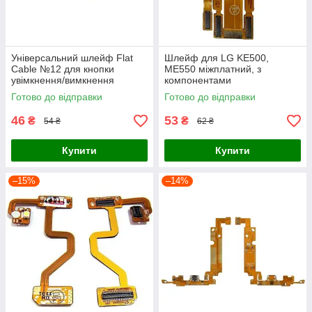
Універсальний шлейф Flat
Шлейф для LG KE500,
Cable №12 для кнопки
ME550 міжплатний, з
увімкнення/вимкнення
компонентами
Готово до відправки
Готово до відправки
46
53
₴
₴
54 ₴
62 ₴
Купити
Купити
–15%
–14%