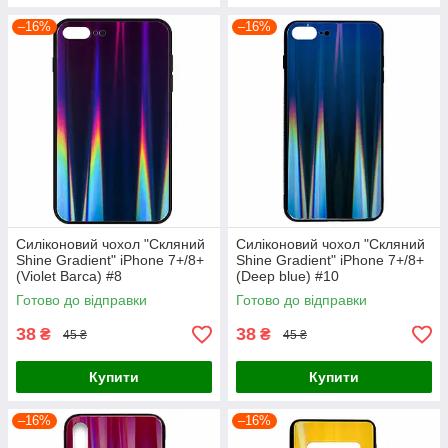
–16%
–16%
Силіконовий чохол "Скляний
Силіконовий чохол "Скляний
Shine Gradient" iPhone 7+/8+
Shine Gradient" iPhone 7+/8+
(Violet Barca) #8
(Deep blue) #10
Готово до відправки
Готово до відправки
38
38
₴
₴
45 ₴
45 ₴
Купити
Купити
–16%
–16%