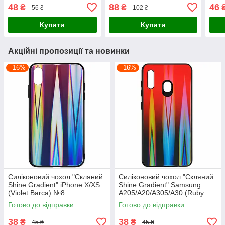
Blue) №10
Blue) #10
red)
48
88
46
₴
₴
56 ₴
102 ₴
Купити
Купити
Акційні пропозиції та новинки
–16%
–16%
Силіконовий чохол "Скляний
Силіконовий чохол "Скляний
Shine Gradient" iPhone X/XS
Shine Gradient" Samsung
(Violet Barca) №8
A205/A20/A305/A30 (Ruby
Red) №16
Готово до відправки
Готово до відправки
38
38
₴
₴
45 ₴
45 ₴