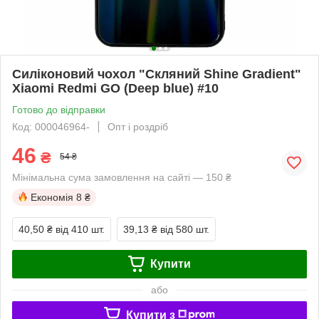
Силіконовий чохол "Скляний Shine Gradient"
Xiaomi Redmi GO (Deep blue) #10
Готово до відправки
Код: 000046964-
Опт і роздріб
46
₴
54 ₴
Мінімальна сума замовлення на сайті — 150 ₴
Економія
8 ₴
40,50 ₴
від 410 шт.
39,13 ₴
від 580 шт.
Купити
або
Купити з