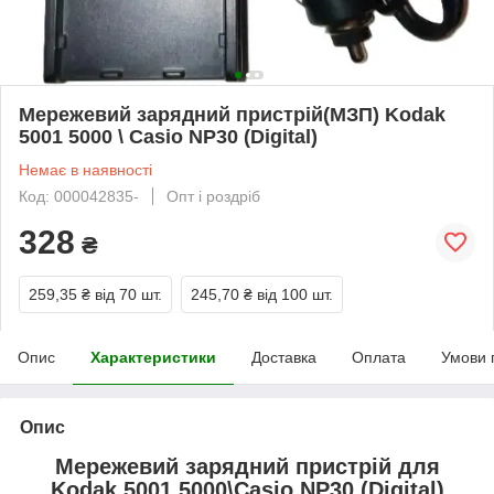
Мережевий зарядний пристрій(МЗП) Kodak
5001 5000 \ Casio NP30 (Digital)
Немає в наявності
Код: 000042835-
Опт і роздріб
328
₴
259,35 ₴
від 70 шт.
245,70 ₴
від 100 шт.
Опис
Характеристики
Доставка
Оплата
Умови 
Опис
Мережевий зарядний пристрій для
Kodak 5001 5000\Casio NP30 (Digital)