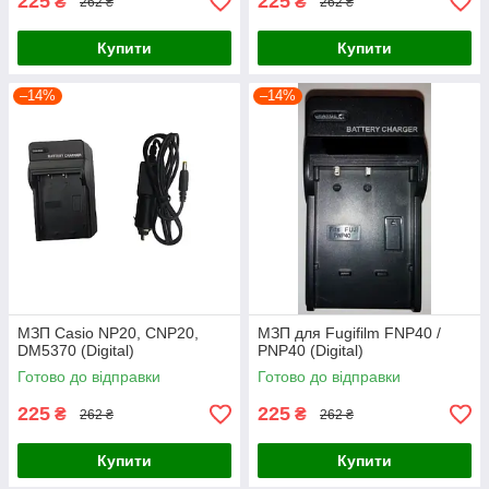
225
225
₴
₴
262 ₴
262 ₴
Купити
Купити
–14%
–14%
МЗП Casio NP20, CNP20,
МЗП для Fugifilm FNP40 /
DM5370 (Digital)
PNP40 (Digital)
Готово до відправки
Готово до відправки
225
225
₴
₴
262 ₴
262 ₴
Купити
Купити