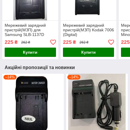
Мережевий зарядний
Мережевий зарядний
Мер
пристрій(МЗП) для
пристрій(МЗП) Kodak 7006
прис
Samsung SLB-1137D
(Digital)
Mino
(Digital)
DS43
225
225
225
₴
₴
262 ₴
262 ₴
Купити
Купити
Акційні пропозиції та новинки
–14%
–14%