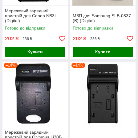
Мережевий зарядний
пристрій для Canon NB3L
МЗП для Samsung SLB-0837
(Digital)
(B) (Digital)
Готово до відправки
Готово до відправки
202
202
₴
₴
236 ₴
236 ₴
Купити
Купити
–14%
–14%
Мережевий зарядний
пристрій для Olympus Li30B