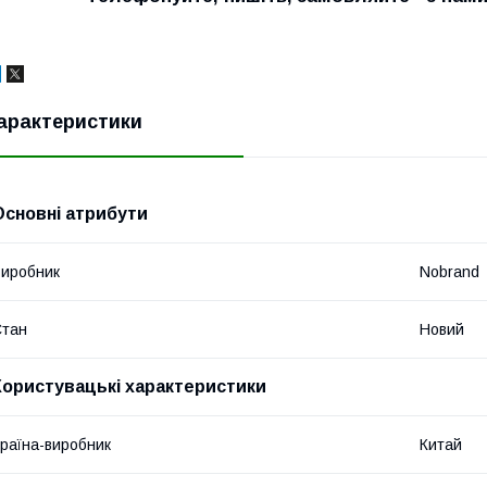
арактеристики
Основні атрибути
иробник
Nobrand
Стан
Новий
Користувацькі характеристики
раїна-виробник
Китай