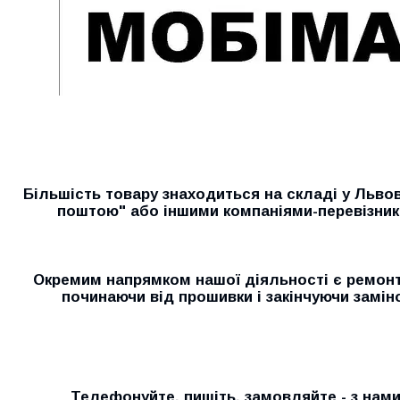
Більшість товару знаходиться на складі у Льво
поштою" або іншими компаніями-перевізник
Окремим напрямком нашої діяльності є ремонт 
починаючи від прошивки і закінчуючи замін
Телефонуйте, пишіть, замовляйте - з нам