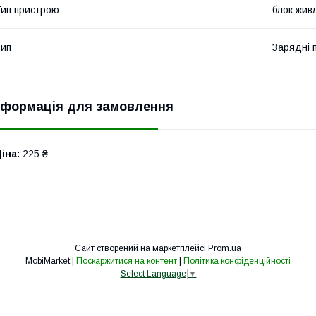
ип пристрою
блок жив
ип
Зарядні 
нформація для замовлення
іна:
225 ₴
Сайт створений на маркетплейсі
Prom.ua
MobiMarket |
Поскаржитися на контент
|
Політика конфіденційності
Select Language
▼