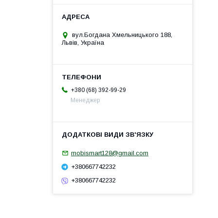
вул.Богдана Хмельницького 188,
Львів, Україна
+380 (68) 392-99-29
Менеджер
mobismart128@gmail.com
+380667742232
+380667742232