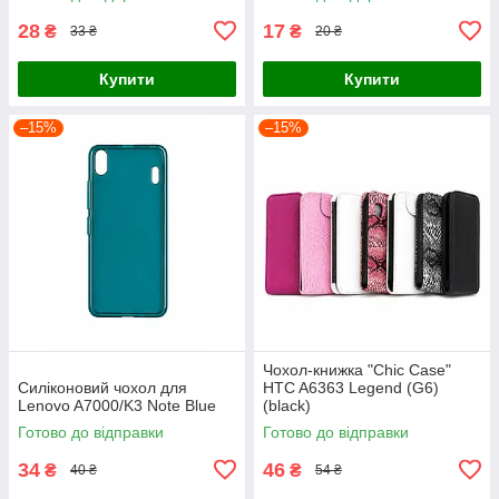
28
17
₴
₴
33 ₴
20 ₴
Купити
Купити
–15%
–15%
Чoхoл-книжка "Chic Case"
Силіконовий чохол для
HTC A6363 Legend (G6)
Lenovo A7000/K3 Note Blue
(black)
Готово до відправки
Готово до відправки
34
46
₴
₴
40 ₴
54 ₴