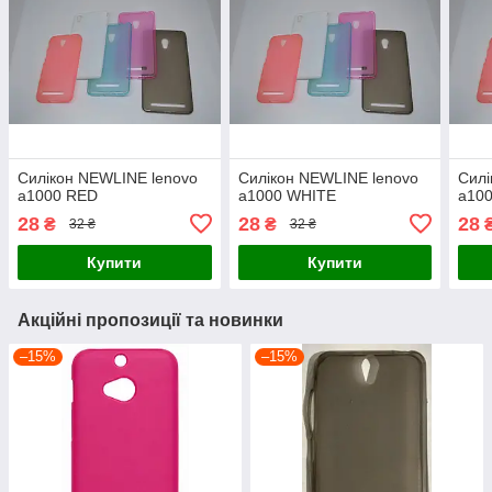
Силікон NEWLINE lenovo
Силікон NEWLINE lenovo
Силі
a1000 RED
a1000 WHITE
a10
28
28
28
₴
₴
32 ₴
32 ₴
Купити
Купити
Акційні пропозиції та новинки
–15%
–15%