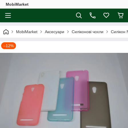
MobiMarket
MobiMarket
Аксесуари
Силіконові чохли
Силікон
–12%