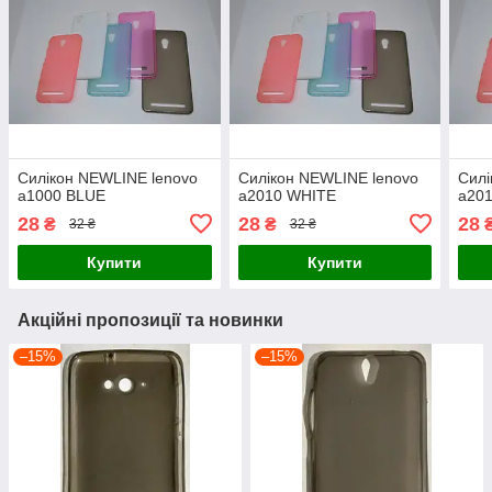
Силікон NEWLINE lenovo
Силікон NEWLINE lenovo
Силі
a1000 BLUE
a2010 WHITE
a20
28
28
28
₴
₴
32 ₴
32 ₴
Купити
Купити
Акційні пропозиції та новинки
–15%
–15%