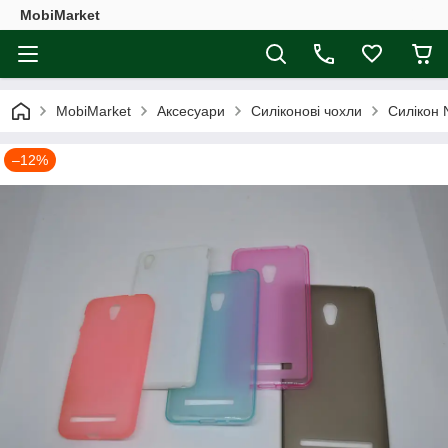
MobiMarket
MobiMarket
Аксесуари
Силіконові чохли
Силікон
–12%