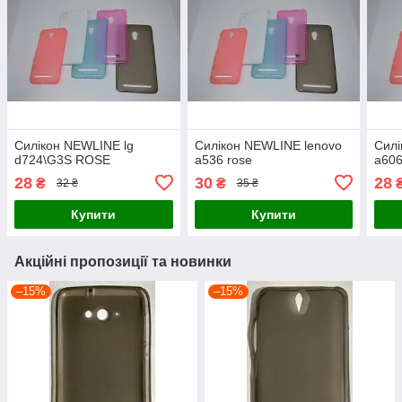
Силікон NEWLINE lg
Силікон NEWLINE lenovo
Силі
d724\G3S ROSE
a536 rose
a606
28
30
28
₴
₴
32 ₴
35 ₴
Купити
Купити
Акційні пропозиції та новинки
–15%
–15%