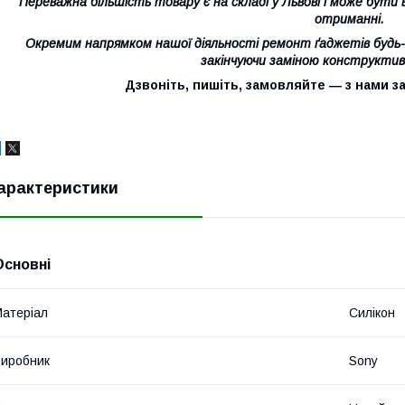
Переважна більшість товару є на складі у Львові і може бут
отриманні.
Окремим напрямком нашої діяльності ремонт ґаджетів будь-я
закінчуючи заміною конструктив
Дзвоніть, пишіть, замовляйте ― з нами 
арактеристики
Основні
атеріал
Силікон
иробник
Sony