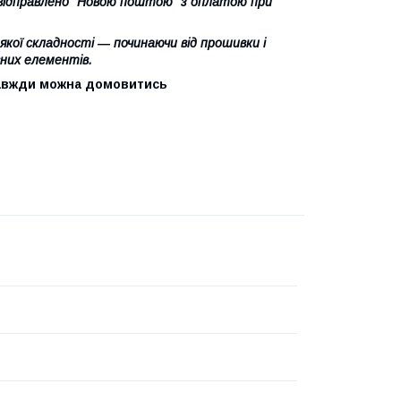
и відправлено "Новою поштою" з оплатою при
кої складності ― починаючи від прошивки і
них елементів.
завжди можна домовитись