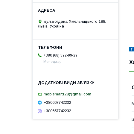
вул.Богдана Хмельницького 188,
Львів, Україна
+380 (68) 392-99-29
Х
Менеджер
mobismart128@gmail.com
+380667742232
М
+380667742232
В