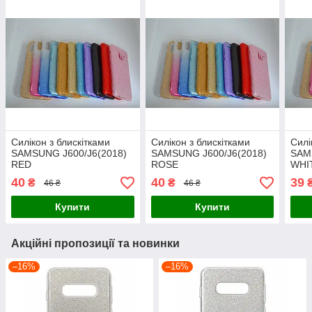
Силікон з блискітками
Силікон з блискітками
Силі
SAMSUNG J600/J6(2018)
SAMSUNG J600/J6(2018)
SAM
RED
ROSE
WHI
40
40
39
₴
₴
46 ₴
46 ₴
Купити
Купити
Акційні пропозиції та новинки
–16%
–16%