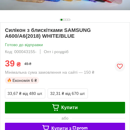
Силікон з блискітками SAMSUNG
A600/A6(2018) WHITE/BLUE
Готово до відправки
Код: 000043155-
Опт і роздріб
39
₴
45 ₴
Мінімальна сума замовлення на сайті — 150 ₴
Економія
6 ₴
33,67 ₴
від 480 шт.
32,31 ₴
від 670 шт.
Купити
або
Купити з