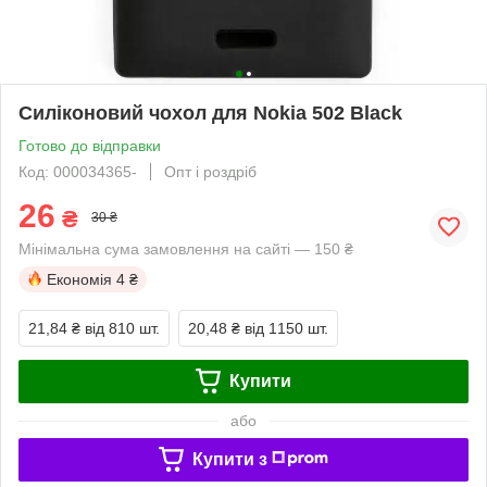
Силіконовий чохол для Nokia 502 Black
Готово до відправки
Код: 000034365-
Опт і роздріб
26
₴
30 ₴
Мінімальна сума замовлення на сайті — 150 ₴
Економія
4 ₴
21,84 ₴
від 810 шт.
20,48 ₴
від 1150 шт.
Купити
або
Купити з