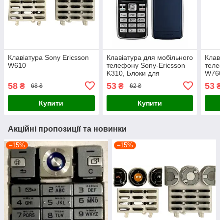
Клавіатура Sony Ericsson
Клавіатура для мобільного
Клав
W610
телефону Sony-Ericsson
теле
K310, Блоки для
W760
кнопочного телефона
кноп
58
53
53
₴
₴
68 ₴
62 ₴
Купити
Купити
Акційні пропозиції та новинки
–15%
–15%