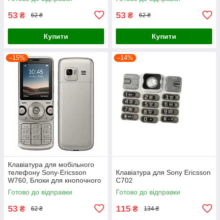
мобільних телефонів
53
53
₴
₴
62 ₴
62 ₴
Купити
Купити
–15%
–14%
Клавіатура для мобільного
телефону Sony-Ericsson
Клавіатура для Sony Ericsson
W760, Блоки для кнопочного
C702
телефона
Готово до відправки
Готово до відправки
53
115
₴
₴
62 ₴
134 ₴