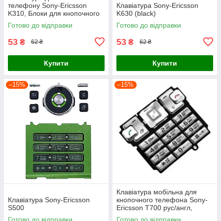
телефону Sony-Ericsson
Клавіатура Sony-Ericsson
K310, Блоки для кнопочного
K630 (black)
телефона
Готово до відправки
Готово до відправки
53
53
₴
₴
62 ₴
62 ₴
Купити
Купити
–15%
–15%
Клавіатура мобільна для
Клавіатура Sony-Ericsson
кнопочного телефона Sony-
S500
Ericsson T700 рус/англ,
Клавіатурні блоки для
Готово до відправки
Готово до відправки