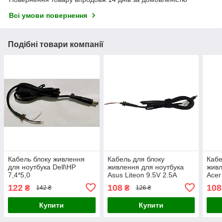
Всі умови повернення
Подібні товари компанії
Кабель блоку живлення
Кабель для блоку
Кабе
для ноутбука Dell\HP
живлення для ноутбука
живл
7,4*5,0
Asus Liteon 9.5V 2.5A
Acer
4.8*1.7
разъ
122
108
108
₴
₴
142 ₴
126 ₴
Купити
Купити