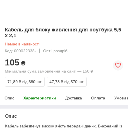
Кабель для блоку живлення для ноутбука 5,5
x 2,1
Немає в наявності
Код: 000022338-
Опт і роздріб
105
₴
Мінімальна сума замовлення на сайті — 150 ₴
71,89 ₴
від 380 шт.
47,78 ₴
від 570 шт.
Опис
Характеристики
Доставка
Оплата
Умови 
Опис
Кабель забезпечує високу якість передачі даних. Виконаний із