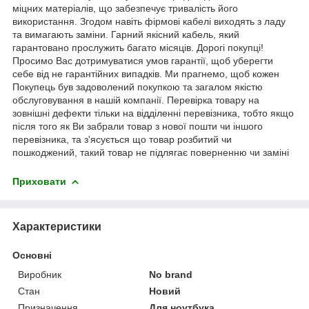
міцних матеріалів, що забезпечує тривалість його
використання. Згодом навіть фірмові кабелі виходять з ладу
та вимагають заміни. Гарний якісний кабель, який
гарантовано прослужить багато місяців. Дорогі покупці!
Просимо Вас дотримуватися умов гарантії, щоб уберегти
себе від не гарантійних випадків. Ми прагнемо, щоб кожен
Покупець був задоволений покупкою та загалом якістю
обслуговування в нашій компанії. Перевірка товару на
зовнішні дефекти тільки на відділенні перевізника, тобто якщо
після того як Ви забрали товар з нової пошти чи іншого
перевізника, та з'ясується що товар розбитий чи
пошкоджений, такий товар не підлягає поверненню чи заміні
Приховати
Характеристики
Основні
Виробник
No brand
Стан
Новий
Призначення
Для ноутбука