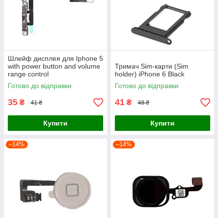
Шлейф дисплея для Iphone 5
with power button and volume
Тримач Sim-карти (Sim
range control
holder) iPhone 6 Black
Готово до відправки
Готово до відправки
35
41
₴
₴
41 ₴
48 ₴
Купити
Купити
–14%
–14%