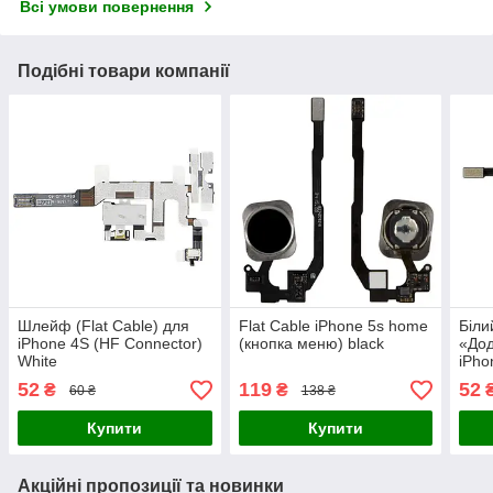
Всі умови повернення
Подібні товари компанії
Шлейф (Flat Cable) для
Flat Cable iPhone 5s home
Біли
iPhone 4S (HF Connector)
(кнопка меню) black
«Дод
White
iPho
52
119
52
₴
₴
60 ₴
138 ₴
Купити
Купити
Акційні пропозиції та новинки