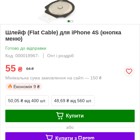
Шлейф (Flat Cable) для iPhone 4S (кнопка
меню)
Готово до відправки
Код: 000018967-
Опт і роздріб
55
₴
64 ₴
Мінімальна сума замовлення на сайті — 150 ₴
Економія
9 ₴
50,05 ₴
від 400 шт.
48,69 ₴
від 560 шт.
Купити
або
Купити з