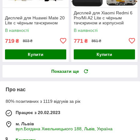
Дисплей для Xiaomi Redmi 6
Дисплей для Huawei Mate 20
Pro/Mi A2 Lite с чёрным
Lite с чёрным тачскрином
тачскрином и корпусной
рамкой
В наявності
В наявності
719
771
₴
₴
803 ₴
861 ₴
Купити
Купити
Показати ще
Про нас
80% позитивних з 1119 відгуків за рік
Працює з 20.02.2023
м. Львів
вул.Богдана Хмельницького 188, Львів, Україна
Контакти