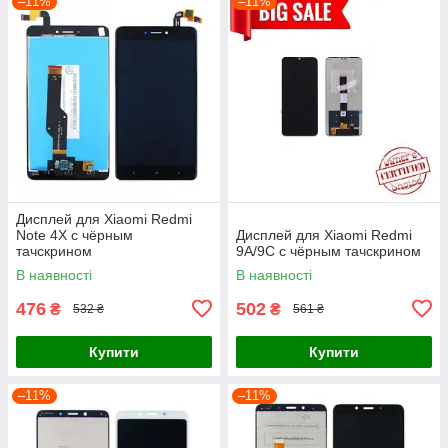
–11%
–11%
Дисплей для Xiaomi Redmi
Note 4X с чёрным
Дисплей для Xiaomi Redmi
тачскрином
9A/9C с чёрным тачскрином
В наявності
В наявності
476
502
₴
₴
532 ₴
561 ₴
Купити
Купити
–11%
–11%