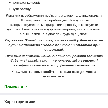
контраст кольорів;
кути огляду.
Різна якість зображення пов'язана з ціною на функціональну
LCD-матрицю при виробництві. Чим дешевше
використовувалася матриця, тим гірше буде коказувати
дисплей. І навпаки - чим дорожче матриця, тим яскравіше і
більш насиченою дисплей буде працювати
Переважна більшість товару є на складі у Львові і може
бути відправлено "Новою поштою" з оплатою при
отриманні.
Окремим напрямком нашої діяльності ремонт ґаджетів
будь-якої складності ― починаючи від прошивки і
закінчуючи заміною конструктивних елементів.
Кінь, пишіть, замовляйте ― з нами завжди можна
домовитись.
Приховати
Характеристики