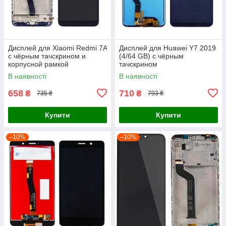
Дисплей для Xiaomi Redmi 7A
Дисплей для Huawei Y7 2019
с чёрным тачскрином и
(4/64 GB) с чёрным
корпусной рамкой
тачскрином
В наявності
В наявності
658
710
₴
₴
735 ₴
793 ₴
Купити
Купити
–10%
–10%