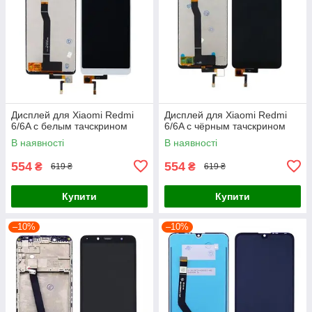
Дисплей для Xiaomi Redmi
Дисплей для Xiaomi Redmi
6/6A с белым тачскрином
6/6A с чёрным тачскрином
В наявності
В наявності
554
554
₴
₴
619 ₴
619 ₴
Купити
Купити
–10%
–10%