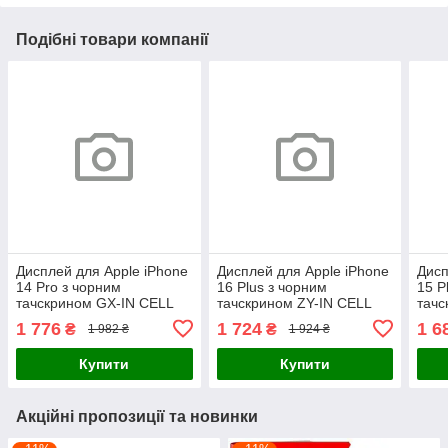
Подібні товари компанії
Дисплей для Apple iPhone
Дисплей для Apple iPhone
Дисп
14 Pro з чорним
16 Plus з чорним
15 P
тачскрином GX-IN CELL
тачскрином ZY-IN CELL
тачс
HD+ без паковання
1 776
1 724
1 6
₴
₴
1 982 ₴
1 924 ₴
Купити
Купити
Акційні пропозиції та новинки