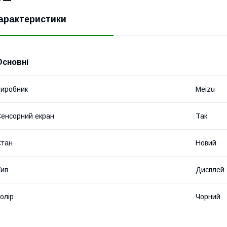
арактеристики
Основні
иробник
Meizu
енсорний екран
Так
Стан
Новий
ип
Дисплей
олір
Чорний