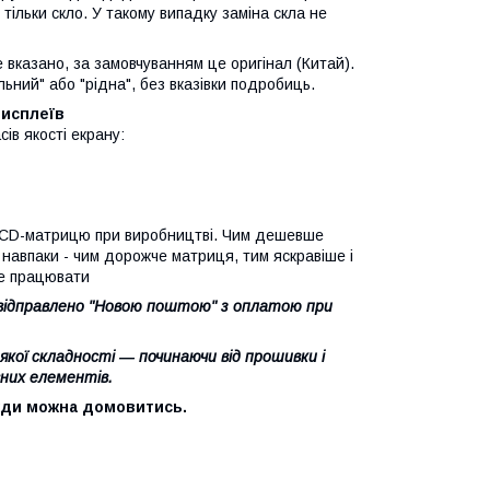
тільки скло. У такому випадку заміна скла не
е вказано, за замовчуванням це оригінал (Китай).
ьний" або "рідна", без вказівки подробиць.
дисплеїв
сів якості екрану:
 LCD-матрицю при виробництві. Чим дешевше
 навпаки - чим дорожче матриця, тим яскравіше і
е працювати
и відправлено "Новою поштою" з оплатою при
кої складності ― починаючи від прошивки і
них елементів.
вжди можна домовитись.