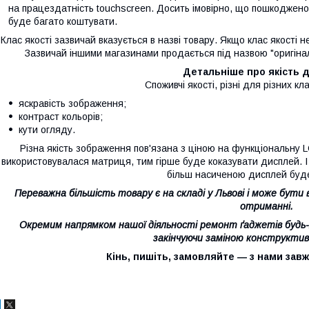
на працездатність touchscreen. Досить імовірно, що пошкоджено 
буде багато коштувати.
Клас якості зазвичай вказується в назві товару. Якщо клас якості н
Зазвичай іншими магазинами продається під назвою "оригінал
Детальніше про якість 
Споживчі якості, різні для різних кла
яскравість зображення;
контраст кольорів;
кути огляду.
Різна якість зображення пов'язана з ціною на функціональну
використовувалася матриця, тим гірше буде коказувати дисплей. І
більш насиченою дисплей буд
Переважна більшість товару є на складі у Львові і може бут
отриманні.
Окремим напрямком нашої діяльності ремонт ґаджетів будь-я
закінчуючи заміною конструктив
Кінь, пишіть, замовляйте ― з нами за