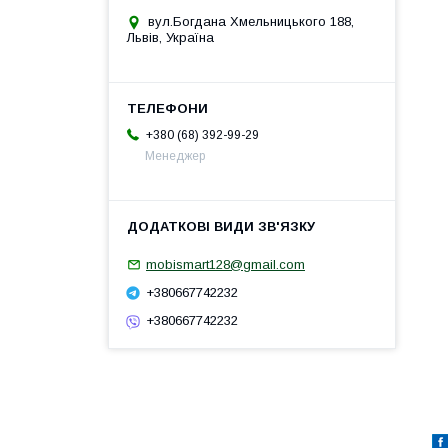
вул.Богдана Хмельницького 188,
Львів, Україна
+380 (68) 392-99-29
Менеджер
mobismart128@gmail.com
+380667742232
+380667742232