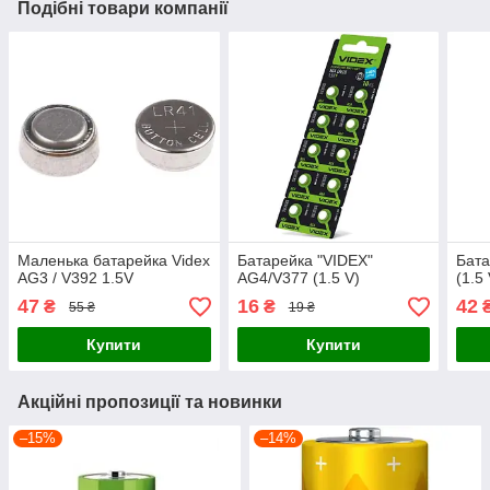
Подібні товари компанії
Маленька батарейка Videx
Батарейка "VIDEX"
Бата
AG3 / V392 1.5V
AG4/V377 (1.5 V)
(1.5 
47
16
42
₴
₴
55 ₴
19 ₴
Купити
Купити
Акційні пропозиції та новинки
–15%
–14%