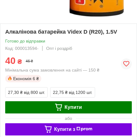
Алкалінова батарейка Videx D (R20), 1.5V
Готово до відправки
Код: 000013594-
Опт і роздріб
40
₴
46 ₴
Мінімальна сума замовлення на сайті — 150 ₴
Економія
6 ₴
27,30 ₴
від 800 шт.
22,75 ₴
від 1200 шт.
Купити
або
Купити з