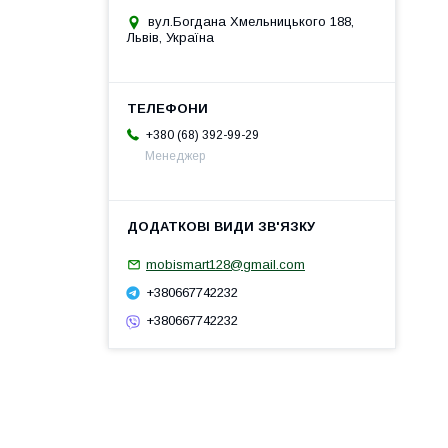
вул.Богдана Хмельницького 188,
Львів, Україна
+380 (68) 392-99-29
Менеджер
mobismart128@gmail.com
+380667742232
+380667742232