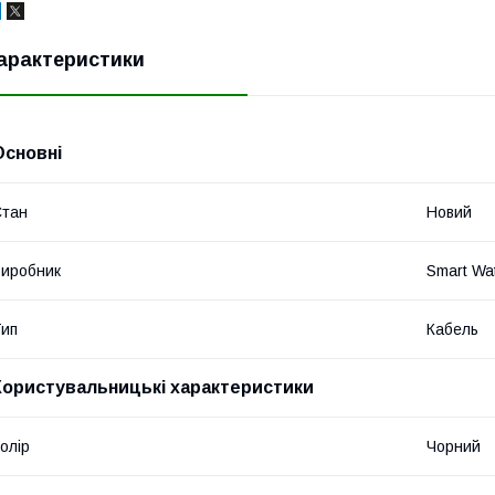
арактеристики
Основні
Стан
Новий
иробник
Smart Wa
ип
Кабель
Користувальницькі характеристики
олір
Чорний