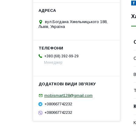
Х
вул.Богдана Хмельницького 188,
Львів, Україна
+380 (68) 392-99-29
Менеджер
В
Т
mobismart128@gmail.com
+380667742232
+380667742232
К