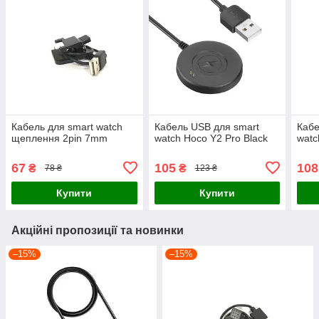
Кабель для smart watch
Кабель USB для smart
Кабе
щеплення 2pin 7mm
watch Hoco Y2 Pro Black
watc
67
105
108
₴
₴
78 ₴
123 ₴
Купити
Купити
Акційні пропозиції та новинки
–15%
–15%