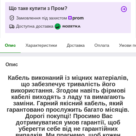
Що таке купити з Пром?
Замовлення під захистом
Доступна доставка
Опис
Характеристики
Доставка
Оплата
Умови п
Опис
Кабель виконаний із міцних матеріалів,
що забезпечує тривалість його
використання. Згодом навіть фірмові
кабелі виходять з ладу та вимагають
заміни. Гарний якісний кабель, який
гарантовано прослужить багато місяців.
Дорогі покупці! Просимо Вас
дотримуватися умов гарантії, щоб
уберегти себе від не гарантійних
випадків. Ми прагнемо, щоб кожен