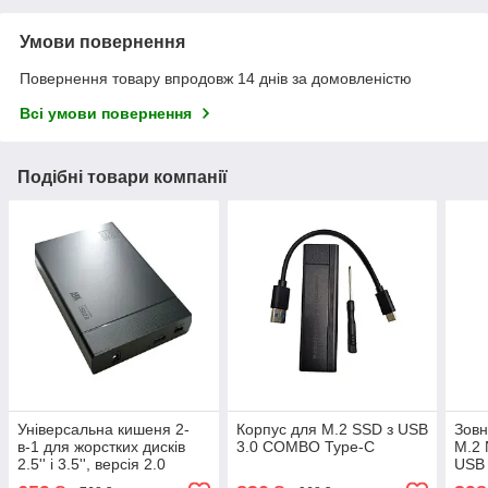
Умови повернення
Повернення товару впродовж 14 днів за домовленістю
Всі умови повернення
Подібні товари компанії
Універсальна кишеня 2-
Корпус для M.2 SSD з USB
Зовн
в-1 для жорстких дисків
3.0 COMBO Type-C
M.2 
2.5'' і 3.5'', версія 2.0
USB 