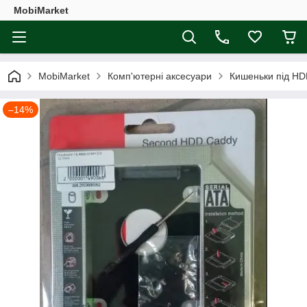
MobiMarket
MobiMarket
Комп'ютерні аксесуари
Кишеньки під H
–14%