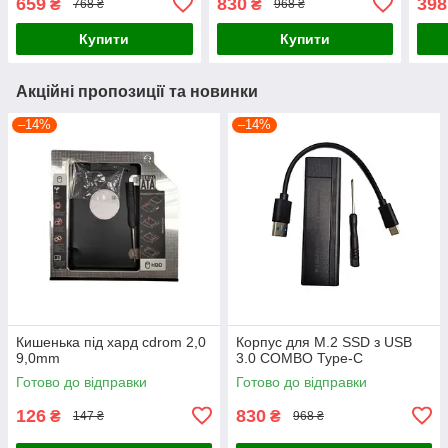
659
830
398
₴
₴
768 ₴
968 ₴
Купити
Купити
Акційні пропозиції та новинки
–14%
–14%
Кишенька під хард cdrom 2,0
Корпус для M.2 SSD з USB
9,0mm
3.0 COMBO Type-C
Готово до відправки
Готово до відправки
126
830
₴
₴
147 ₴
968 ₴