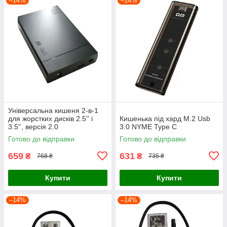
–14%
–14%
Універсальна кишеня 2-в-1
для жорстких дисків 2.5'' і
Кишенька під хард M.2 Usb
3.5'', версія 2.0
3.0 NYME Type C
Готово до відправки
Готово до відправки
659
631
₴
₴
768 ₴
735 ₴
Купити
Купити
–14%
–14%