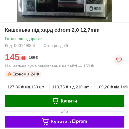
Кишенька під хард cdrom 2,0 12,7mm
Готово до відправки
Код: 000149006-
Опт і роздріб
145
₴
169 ₴
Мінімальна сума замовлення на сайті — 150 ₴
Економія
24 ₴
127,86 ₴
від 150 шт.
113,75 ₴
від 210 шт.
109,20 ₴
від 149
Купити
або
Купити з