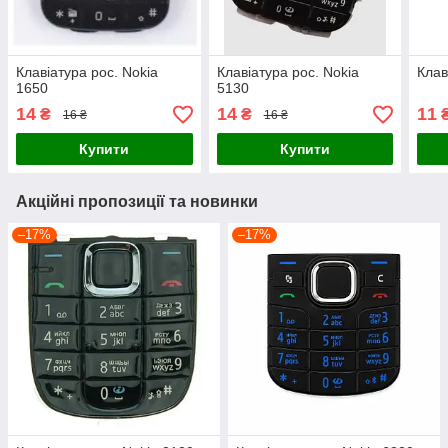
Клавіатура рос. Nokia
Клавіатура рос. Nokia
Клав
1650
5130
14
14
11
₴
₴
16 ₴
16 ₴
Купити
Купити
Акційні пропозиції та новинки
–17%
–17%