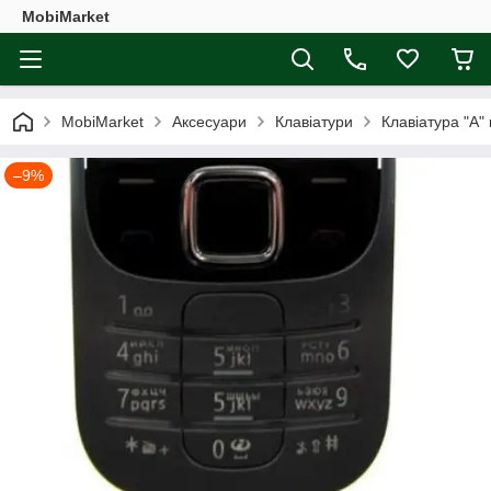
MobiMarket
MobiMarket
Аксесуари
Клавіатури
Клавіатура "A"
–9%