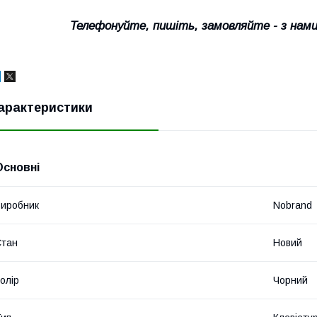
Телефонуйте, пишіть, замовляйте - з нам
арактеристики
Основні
иробник
Nobrand
Стан
Новий
олір
Чорний