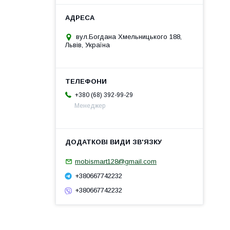
вул.Богдана Хмельницького 188,
Львів, Україна
+380 (68) 392-99-29
Менеджер
mobismart128@gmail.com
+380667742232
+380667742232