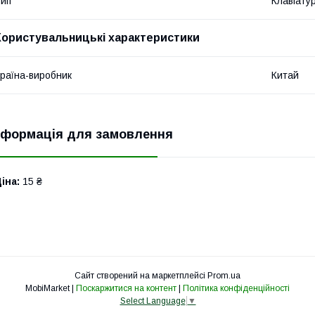
ип
Клавіату
Користувальницькі характеристики
раїна-виробник
Китай
нформація для замовлення
іна:
15 ₴
Сайт створений на маркетплейсі
Prom.ua
MobiMarket |
Поскаржитися на контент
|
Політика конфіденційності
Select Language
▼