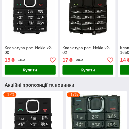
Клавіатура рос. Nokia x2-
Клавіатура рос. Nokia x2-
Клав
00
02
165
15
17
14
₴
₴
18 ₴
20 ₴
Купити
Купити
Акційні пропозиції та новинки
–17%
–17%