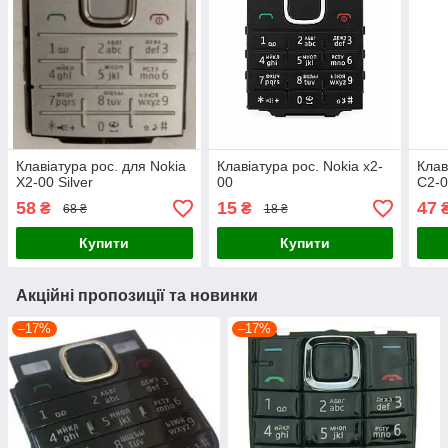
Клавіатура рос. для Nokia
Клавіатура рос. Nokia x2-
Клав
X2-00 Silver
00
C2-0
58
15
47
₴
₴
68 ₴
18 ₴
Купити
Купити
Акційні пропозиції та новинки
–17%
–17%