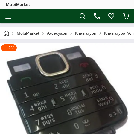
MobiMarket
MobiMarket
Аксесуари
Клавіатури
Клавіатура "A"
–12%