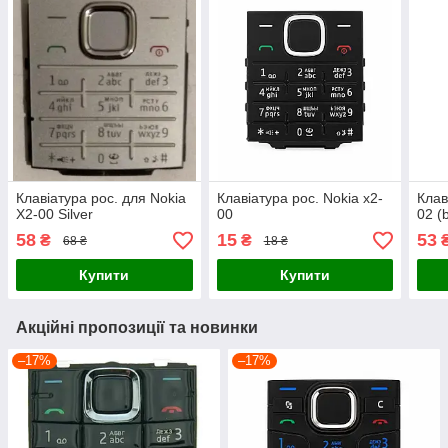
Клавіатура рос. для Nokia
Клавіатура рос. Nokia x2-
Клав
X2-00 Silver
00
02 (
58
15
53
₴
₴
68 ₴
18 ₴
Купити
Купити
Акційні пропозиції та новинки
–17%
–17%