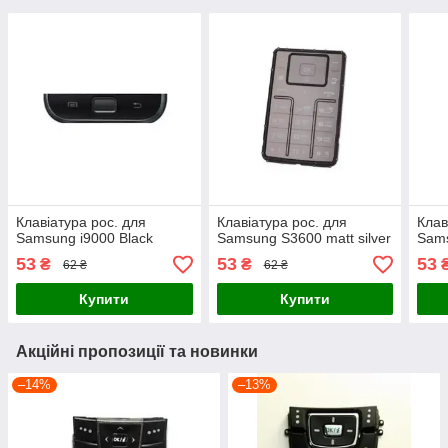
Клавіатура рос. для
Клавіатура рос. для
Клав
Samsung i9000 Black
Samsung S3600 matt silver
Sams
53
53
53
₴
₴
62 ₴
62 ₴
Купити
Купити
Акційні пропозиції та новинки
–14%
–13%