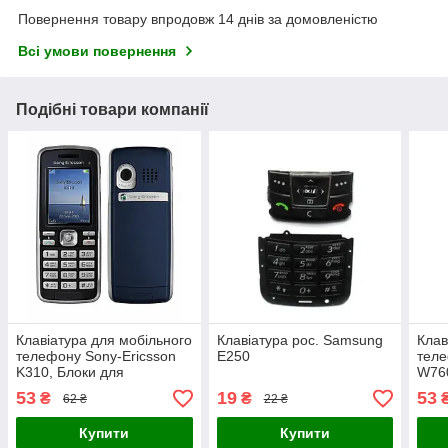
Повернення товару впродовж 14 днів за домовленістю
Всі умови повернення
Подібні товари компанії
Клавіатура для мобільного
Клавіатура рос. Samsung
Клав
телефону Sony-Ericsson
E250
теле
K310, Блоки для
W760
кнопочного телефона
кноп
53
19
53
₴
₴
62 ₴
22 ₴
Купити
Купити