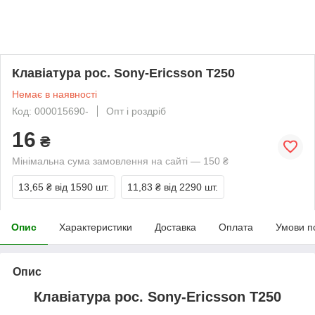
Клавіатура рос. Sony-Ericsson T250
Немає в наявності
Код: 000015690-
Опт і роздріб
16
₴
Мінімальна сума замовлення на сайті — 150 ₴
13,65 ₴
від 1590 шт.
11,83 ₴
від 2290 шт.
Опис
Характеристики
Доставка
Оплата
Умови п
Опис
Клавіатура рос. Sony-Ericsson T250