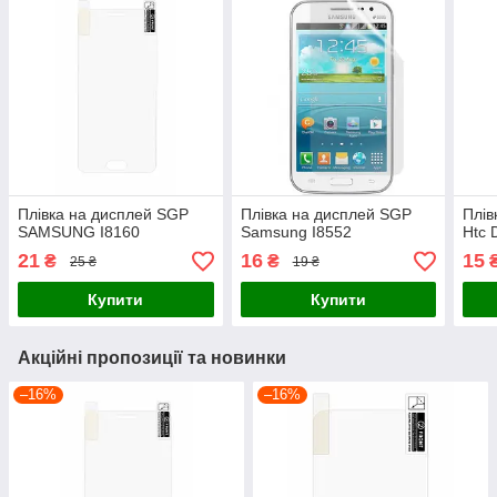
Плівка на дисплей SGP
Плівка на дисплей SGP
Плів
SAMSUNG I8160
Samsung I8552
Htc 
21
16
15
₴
₴
25 ₴
19 ₴
Купити
Купити
Акційні пропозиції та новинки
–16%
–16%