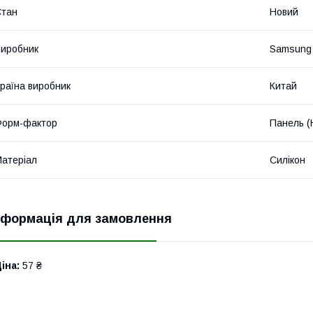
Стан
Новий
иробник
Samsung
раїна виробник
Китай
Форм-фактор
Панель (
атеріал
Силікон
нформація для замовлення
іна:
57 ₴