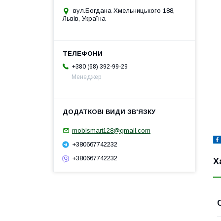
вул.Богдана Хмельницького 188,
Львів, Україна
+380 (68) 392-99-29
Менеджер
mobismart128@gmail.com
+380667742232
+380667742232
Х