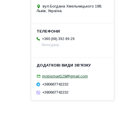
вул.Богдана Хмельницького 188,
Львів, Україна
+380 (68) 392-99-29
Менеджер
mobismart128@gmail.com
+380667742232
+380667742232