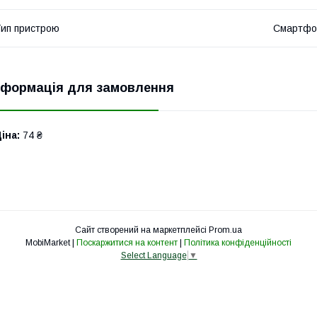
ип пристрою
Смартфо
нформація для замовлення
іна:
74 ₴
Сайт створений на маркетплейсі
Prom.ua
MobiMarket |
Поскаржитися на контент
|
Політика конфіденційності
Select Language
▼