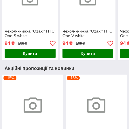
Чехол-книжка "Ozaki" HTC
Чехол-книжка "Ozaki" HTC
Чехо
One S white
One V white
One 
94
94
94
₴
₴
109 ₴
109 ₴
Купити
Купити
Акційні пропозиції та новинки
–15%
–15%