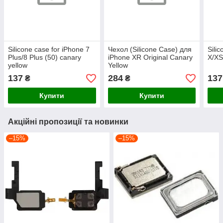
Silicone case for iPhone 7
Чехол (Silicone Case) для
Sili
Plus/8 Plus (50) canary
iPhone XR Original Canary
X/XS
yellow
Yellow
137
284
137
₴
₴
Купити
Купити
Акційні пропозиції та новинки
–15%
–15%