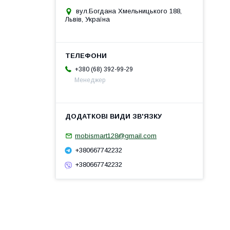
вул.Богдана Хмельницького 188,
Львів, Україна
+380 (68) 392-99-29
Менеджер
mobismart128@gmail.com
+380667742232
+380667742232