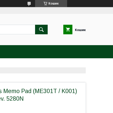
Кошик
Кошик
s Memo Pad (ME301T / K001)
ev. 5280N