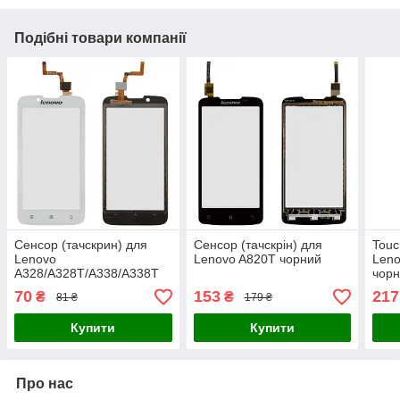
Подібні товари компанії
Сенсор (тачскрин) для
Сенсор (тачскрін) для
Touc
Lenovo
Lenovo A820Т чорний
Leno
A328/A328T/A338/A338T
чор
білий
70
153
217
₴
₴
81 ₴
179 ₴
Купити
Купити
Про нас