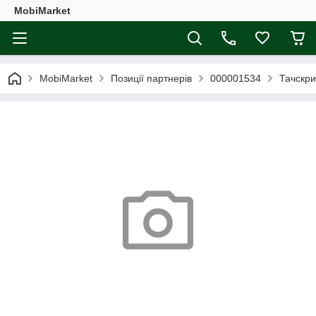
MobiMarket
MobiMarket
Позиції партнерів
000001534
Тачскри