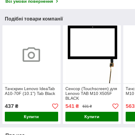
Всі умови повернення
Подібні товари компанії
Тачскрин Lenovo IdeaTab
Сенсор (Touchscreen) для
Тачс
A10-70F (10.1") Tab Black
Lenovo TAB M10 X505F
M10 
BLACK
437
541
563
₴
₴
631 ₴
Купити
Купити