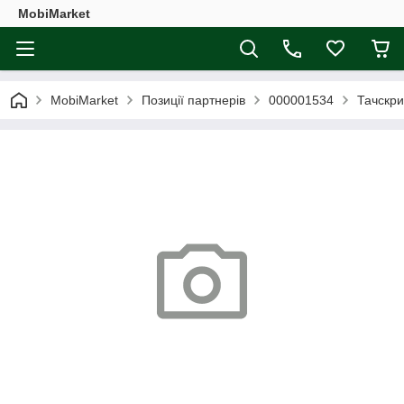
MobiMarket
MobiMarket
Позиції партнерів
000001534
Тачскри