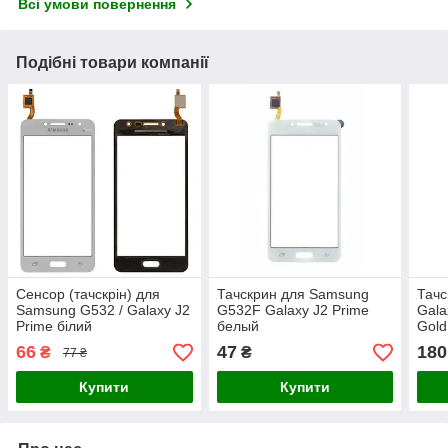
Всі умови повернення
Подібні товари компанії
Сенсор (тачскрін) для
Тачскрин для Samsung
Тач
Samsung G532 / Galaxy J2
G532F Galaxy J2 Prime
Gala
Prime білий
белый
Gold
66
47
180
₴
₴
77 ₴
Купити
Купити