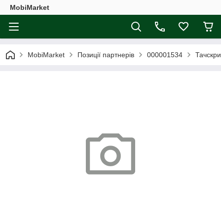
MobiMarket
MobiMarket
Позиції партнерів
000001534
Тачскри