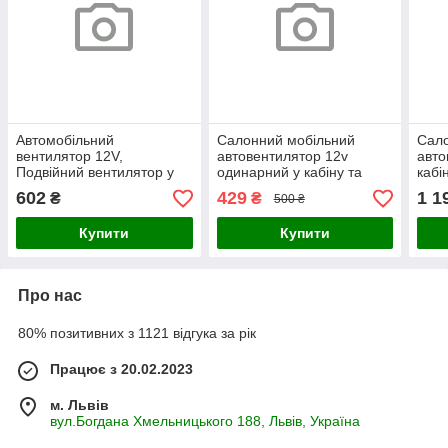
Автомобільний
Салонний мобільний
Сало
вентилятор 12V,
автовентилятор 12v
авто
Подвійний вентилятор у
одинарний у кабіну та
кабі
салон автомобіля, Тихий
автобус, Вентилятор
Вент
602
429
1 1
₴
₴
500 ₴
компактний для водія та
чорний з направленим
чорн
пасажирів з довгим
потоком для літа в авто
пото
Купити
Купити
дротом
Про нас
80% позитивних з 1121 відгука за рік
Працює з 20.02.2023
м. Львів
вул.Богдана Хмельницького 188, Львів, Україна