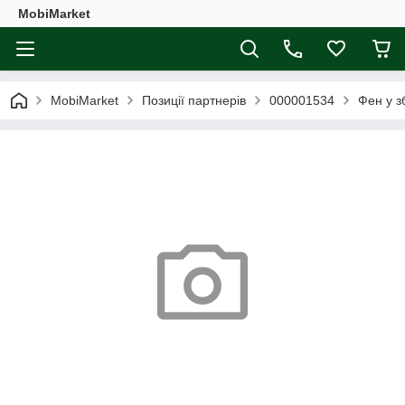
MobiMarket
MobiMarket
Позиції партнерів
000001534
Фен у з