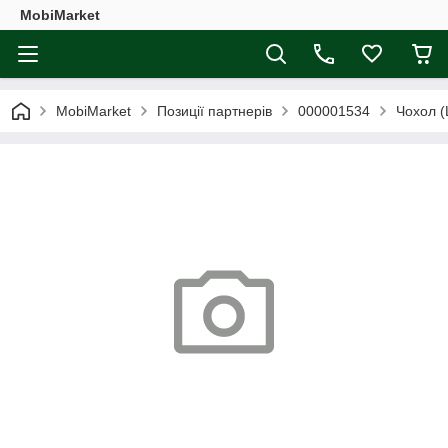
MobiMarket
MobiMarket
Позиції партнерів
000001534
Чохол (