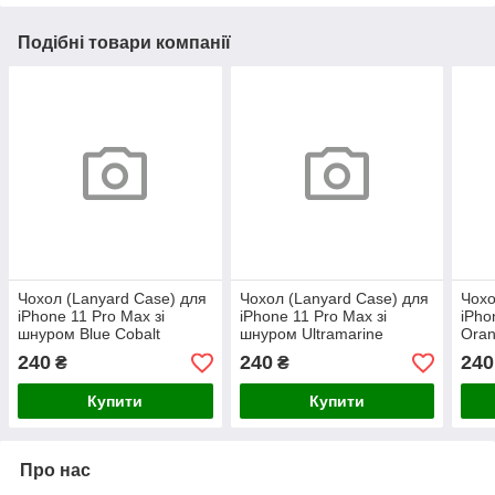
Подібні товари компанії
Чохол (Lanyard Case) для
Чохол (Lanyard Case) для
Чохо
iPhone 11 Pro Max зі
iPhone 11 Pro Max зі
iPho
шнуром Blue Cobalt
шнуром Ultramarine
Ora
240
240
240
₴
₴
Купити
Купити
Про нас