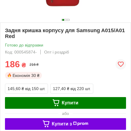
Задня кришка корпусу для Samsung A015/A01
Red
Готово до відправки
Код: 000545874-
Опт і роздріб
186
₴
216 ₴
Економія
30 ₴
145,60 ₴
від 150 шт.
127,40 ₴
від 220 шт.
Купити
або
Купити з