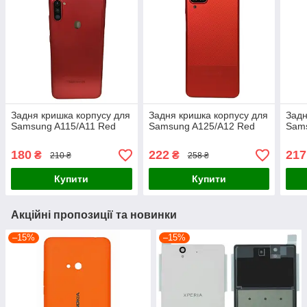
Задня кришка корпусу для
Задня кришка корпусу для
Задн
Samsung A115/A11 Red
Samsung A125/A12 Red
Sams
180
222
217
₴
₴
210 ₴
258 ₴
Купити
Купити
Акційні пропозиції та новинки
–15%
–15%