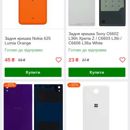
Задня кришка Sony C6602
Задня кришка Nokia 625
L36h Xperia Z / C6603 L36i /
Lumia Orange
C6606 L36a White
Готово до відправки
Готово до відправки
45
23
₴
₴
53 ₴
27 ₴
Купити
Купити
–15%
–15%