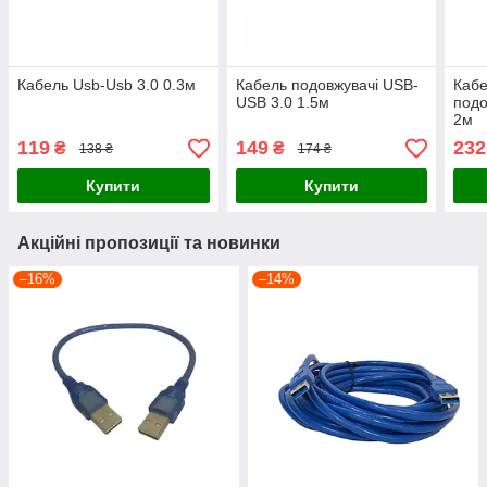
Кабель Usb-Usb 3.0 0.3м
Кабель подовжувачі USB-
Кабе
USB 3.0 1.5м
подо
2м
119
149
232
₴
₴
138 ₴
174 ₴
Купити
Купити
Акційні пропозиції та новинки
–16%
–14%