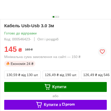
Кабель Usb-Usb 3.0 3м
Готово до відправки
Код: 000546423-
Опт і роздріб
145
₴
169 ₴
Мінімальна сума замовлення на сайті — 150 ₴
Економія
24 ₴
130,59 ₴
від 130 шт.
126,49 ₴
від 190 шт.
126,49 ₴
від 546
Купити
або
Купити з