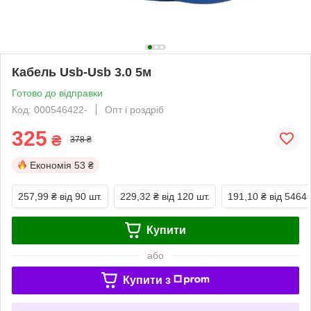
Кабель Usb-Usb 3.0 5м
Готово до відправки
Код: 000546422-
Опт і роздріб
325
₴
378 ₴
Економія
53 ₴
257,99 ₴
від 90 шт.
229,32 ₴
від 120 шт.
191,10 ₴
від 54643
Купити
або
Купити з