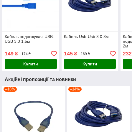
Кабель подовжувачі USB-
Кабель Usb-Usb 3.0 3м
Кабе
USB 3.0 1.5м
подо
2м
149
145
232
₴
₴
174 ₴
169 ₴
Купити
Купити
Акційні пропозиції та новинки
–16%
–14%