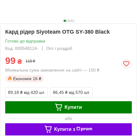
Кард рідер Siyoteam OTG SY-380 Black
Готово до відправки
Код: 000548124-
Опт і роздріб
99
₴
115 ₴
Мінімальна сума замовлення на сайті — 150 ₴
Економія
16 ₴
89,18 ₴
від 420 шт.
86,45 ₴
від 570 шт.
Купити
або
Купити з