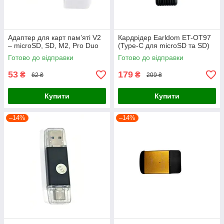
Адаптер для карт пам’яті V2
Кардрідер Earldom ET-OT97
– microSD, SD, M2, Pro Duo
(Type-C для microSD та SD)
Готово до відправки
Готово до відправки
53
179
₴
₴
62 ₴
209 ₴
Купити
Купити
–14%
–14%