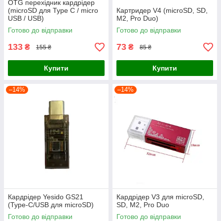
OTG перехідник кардрідер
(microSD для Type C / micro
Картридер V4 (microSD, SD,
USB / USB)
M2, Pro Duo)
Готово до відправки
Готово до відправки
133
73
₴
₴
155 ₴
85 ₴
Купити
Купити
–14%
–14%
Кардрідер Yesido GS21
Кардрідер V3 для microSD,
(Type-C/USB для microSD)
SD, M2, Pro Duo
Готово до відправки
Готово до відправки