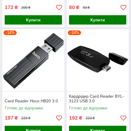
172
80
₴
₴
200 ₴
93 ₴
Купити
Купити
–14%
–14%
Кардрідер Card Reader BYL-
Card Reader Hoco HB20 3.0
3123 USB 3.0
Готово до відправки
Готово до відправки
197
192
₴
₴
229 ₴
223 ₴
Купити
Купити