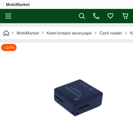
MobiMarket
MobiMarket
Комп'ютерні аксесуари
Card reader
К
–14%